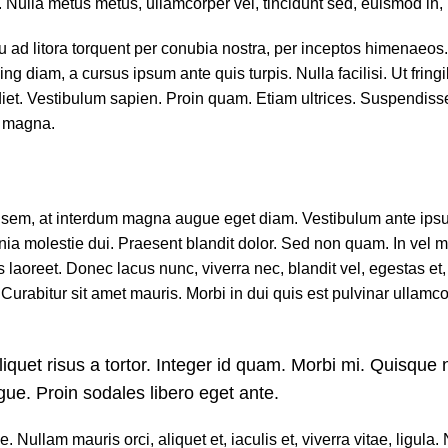
. Nulla metus metus, ullamcorper vel, tincidunt sed, euismod in, 
qu ad litora torquent per conubia nostra, per inceptos himenaeo
ng diam, a cursus ipsum ante quis turpis. Nulla facilisi. Ut fringil
iet. Vestibulum sapien. Proin quam. Etiam ultrices. Suspendisse
s magna.
 sem, at interdum magna augue eget diam. Vestibulum ante ipsu
inia molestie dui. Praesent blandit dolor. Sed non quam. In vel m
laoreet. Donec lacus nunc, viverra nec, blandit vel, egestas et
 Curabitur sit amet mauris. Morbi in dui quis est pulvinar ullamco
iquet risus a tortor. Integer id quam. Morbi mi. Quisque ni
ugue. Proin sodales libero eget ante.
 Nullam mauris orci, aliquet et, iaculis et, viverra vitae, ligula. N