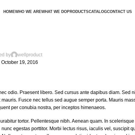
HOME
WHO WE ARE
WHAT WE DO
PRODUCTS
CATALOG
CONTACT US
FITNESS
magna augue eget
ed by
wellproduct
 October 19, 2016
 nec odio. Praesent libero. Sed cursus ante dapibus diam. Sed ni
t mauris. Fusce nec tellus sed augue semper porta. Mauris mas
orquent per conubia nostra, per inceptos himenaeos.
Curabitur tortor. Pellentesque nibh. Aenean quam. In scelerisque
unc egestas porttitor. Morbi lectus risus, iaculis vel, suscipit qu