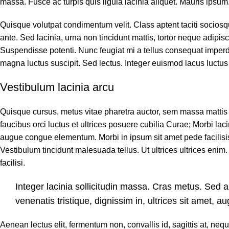
massa. Fusce ac turpis quis ligula lacinia aliquet. Mauris ipsum
Quisque volutpat condimentum velit. Class aptent taciti socios
ante. Sed lacinia, urna non tincidunt mattis, tortor neque adipisci
Suspendisse potenti. Nunc feugiat mi a tellus consequat imperd
magna luctus suscipit. Sed lectus. Integer euismod lacus luctu
Vestibulum lacinia arcu
Quisque cursus, metus vitae pharetra auctor, sem massa mattis
faucibus orci luctus et ultrices posuere cubilia Curae; Morbi lac
augue congue elementum. Morbi in ipsum sit amet pede facilisis 
Vestibulum tincidunt malesuada tellus. Ut ultrices ultrices enim.
facilisi.
Integer lacinia sollicitudin massa. Cras metus. Sed al
venenatis tristique, dignissim in, ultrices sit amet, a
Aenean lectus elit, fermentum non, convallis id, sagittis at, neque.