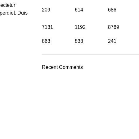
ectetur
209
614
686
perdiet. Duis
7131
1192
8769
863
833
241
Recent Comments