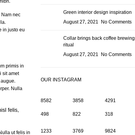
nibh.
Green interior design inspiration
s. Nam nec
August 27, 2021
No Comments
la.
 in justo eu
Collar brings back coffee brewing
ritual
August 27, 2021
No Comments
m primis in
i sit amet
OUR INSTAGRAM
, augue.
rper. Nulla
8582
3858
4291
sl felis,
498
822
318
1233
3769
9824
ulla ut felis in